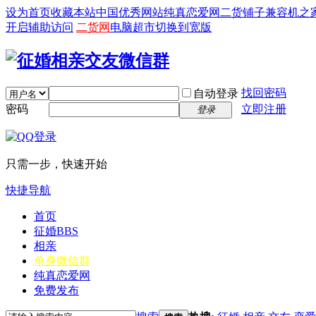
设为首页
收藏本站
中国优秀网站
纯真恋爱网
二货铺子
兼容机之
开启辅助访问
二货网
电脑超市
切换到宽版
找回密码
自动登录
密码
立即注册
登录
只需一步，快速开始
快捷导航
首页
征婚
BBS
相亲
单身微信群
纯真恋爱网
免费发布