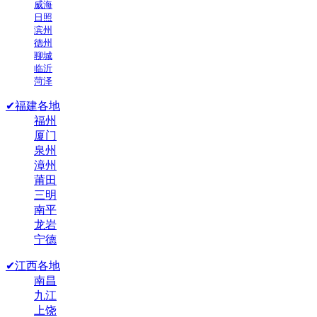
威海
日照
滨州
德州
聊城
临沂
菏泽
✔福建各地
福州
厦门
泉州
漳州
莆田
三明
南平
龙岩
宁德
✔江西各地
南昌
九江
上饶