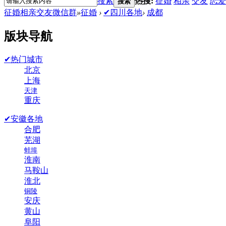
搜索
热搜:
征婚
相亲
交友
恋爱
搜索
征婚相亲交友微信群
»
征婚
›
✔四川各地
›
成都
版块导航
✔热门城市
北京
上海
天津
重庆
✔安徽各地
合肥
芜湖
蚌埠
淮南
马鞍山
淮北
铜陵
安庆
黄山
阜阳