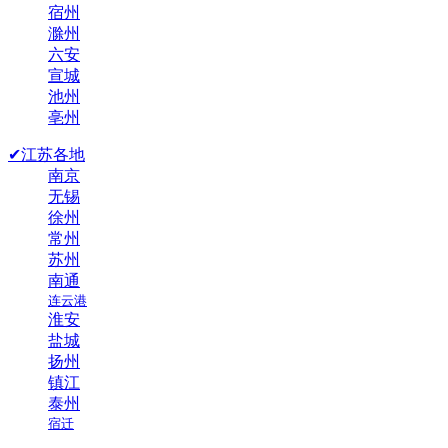
宿州
滁州
六安
宣城
池州
亳州
✔江苏各地
南京
无锡
徐州
常州
苏州
南通
连云港
淮安
盐城
扬州
镇江
泰州
宿迁