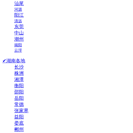
汕尾
河源
阳江
清远
东莞
中山
潮州
揭阳
云浮
✔湖南各地
长沙
株洲
湘潭
衡阳
邵阳
岳阳
常德
张家界
益阳
娄底
郴州