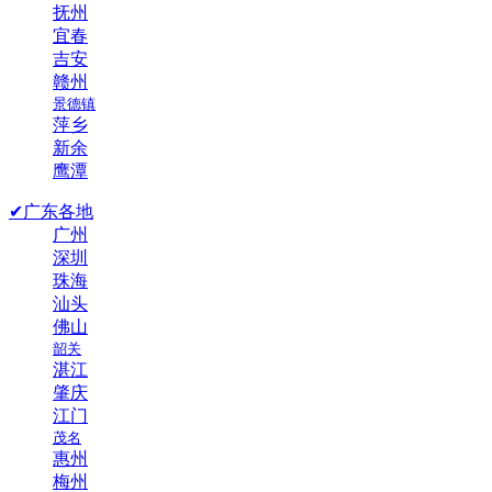
抚州
宜春
吉安
赣州
景德镇
萍乡
新余
鹰潭
✔广东各地
广州
深圳
珠海
汕头
佛山
韶关
湛江
肇庆
江门
茂名
惠州
梅州