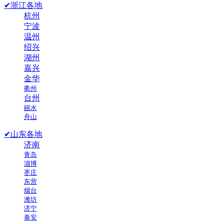
✔浙江各地
杭州
宁波
温州
绍兴
湖州
嘉兴
金华
衢州
台州
丽水
舟山
✔山东各地
济南
青岛
淄博
枣庄
东营
烟台
潍坊
济宁
泰安