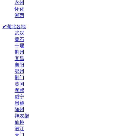
永州
怀化
湘西
✔湖北各地
武汉
黄石
十堰
荆州
宜昌
襄阳
鄂州
荆门
黄冈
孝感
咸宁
恩施
随州
神农架
仙桃
潜江
天门